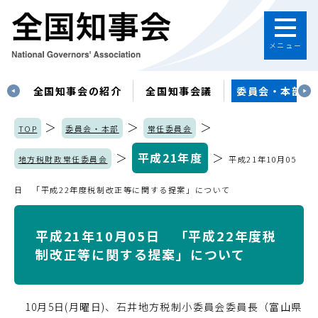
メニュー
す
全国知事会の紹介
全国知事会議
委員会・本部
＞
＞
＞
TOP
委員会・本部
常任委員会
＞
平成21年度
＞
地方税財政常任委員会
平成21年10月05
日 「平成22年度税制改正等に関する提案」について
平成21年10月05日 「平成22年度税
制改正等に関する提案」について
10月5日(月曜日)、石井地方税制小委員会委員長（富山県