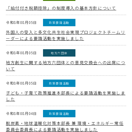
「給付付き税額控除」の制度導入の基本方針について
令和8年08月05日
政策要請活動
外国人の受入と多文化共生社会実現プロジェクトチームリ
ーダーによる要請活動を実施しました
令和8年08月05日
地方六団体
地方創生に関する地方六団体との意見交換会への出席につ
いて
令和8年08月05日
政策要請活動
子ども・子育て政策推進本部長による要請活動を実施しま
した
令和8年08月04日
政策要請活動
脱炭素・地球温暖化対策本部長 兼 環境・エネルギー常任
委員会委員長による要請活動を実施しました