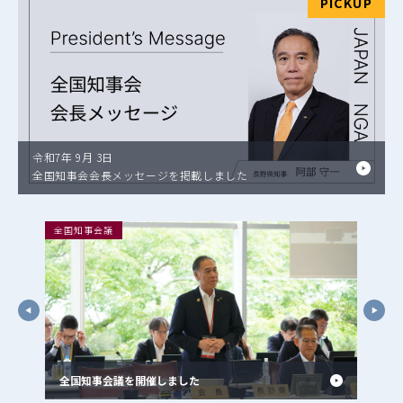
PICKUP
令和7年 9月 3日
全国知事会会長メッセージを掲載しました
全国知事会議
地方六
しま
地方
全国知事会議を開催しました
開催