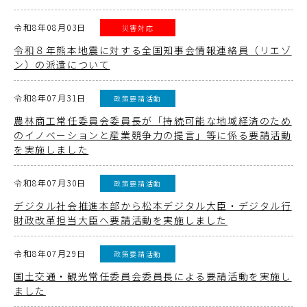
令和8年08月03日
災害対応
令和８年熊本地震に対する全国知事会情報連絡員（リエゾ
ン）の派遣について
令和8年07月31日
政策要請活動
農林商工常任委員会委員長が「持続可能な地域経済のため
のイノベーションと産業競争力の提言」等に係る要請活動
を実施しました
令和8年07月30日
政策要請活動
デジタル社会推進本部から松本デジタル大臣・デジタル行
財政改革担当大臣へ要請活動を実施しました
令和8年07月29日
政策要請活動
国土交通・観光常任委員会委員長による要請活動を実施し
ました