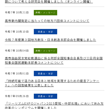
題について考える研究会を開催しました（オンライン開催）
令和7年10月21日
声明・メッセージ
高市新内閣発足に当たっての地方六団体コメントについて
令和7年10月10日
委員会・本部
令和７年度第３回地方創生・日本創造本部会合を開催しました
令和7年10月04日
声明・メッセージ
高市自由民主党総裁選出に係る阿部全国知事会会長及び三日月全国
知事会国民運動本部長コメントについて
令和7年10月01日
委員会・本部
「持続可能で活力ある日本と地域を実現するための提言アンケー
ト」への回答結果を公表しました
令和7年09月26日
委員会・本部
「ツーリズムEXPOジャパン2025愛知・中部北陸」において休み方
改革のシンポジウムを開催しました