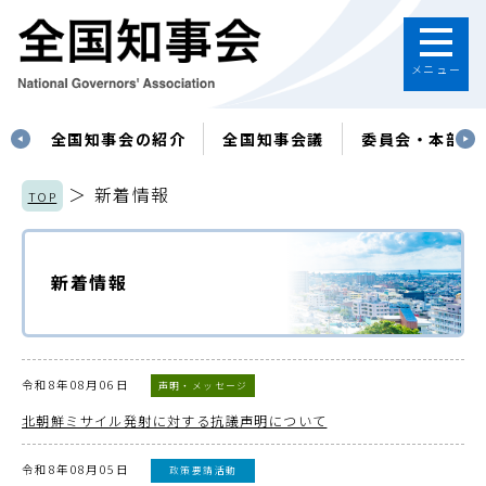
メニュー
す
全国知事会の紹介
全国知事会議
委員会・本部
＞ 新着情報
TOP
新着情報
令和8年08月06日
声明・メッセージ
北朝鮮ミサイル発射に対する抗議声明について
令和8年08月05日
政策要請活動