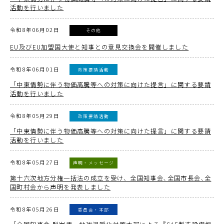
活動を行いました
令和8年06月02日
その他
EU及びEU加盟国大使と知事との意見交換会を開催しました
令和8年06月01日
政策要請活動
「中東情勢に伴う物価高騰等への対策に向けた提言」に関する要請
活動を行いました
令和8年05月29日
政策要請活動
「中東情勢に伴う物価高騰等への対策に向けた提言」に関する要請
活動を行いました
令和8年05月27日
声明・メッセージ
第十六次地方分権一括法の成立を受け、全国知事会､全国市長会､全
国町村会から声明を発表しました
令和8年05月26日
委員会・本部