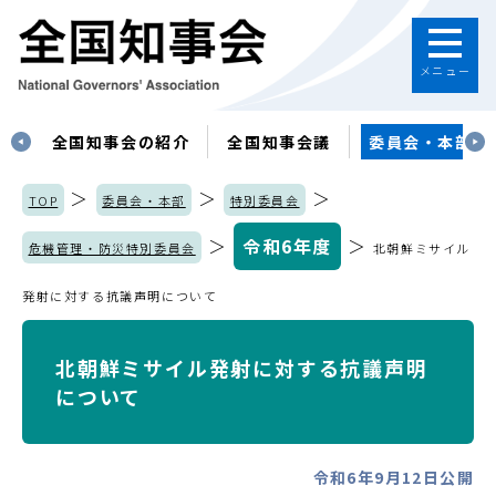
メニュー
す
全国知事会の紹介
全国知事会議
委員会・本部
＞
＞
＞
TOP
委員会・本部
特別委員会
＞
令和6年度
＞
危機管理・防災特別委員会
北朝鮮ミサイル
発射に対する抗議声明について
北朝鮮ミサイル発射に対する抗議声明
について
令和6年9月12日公開