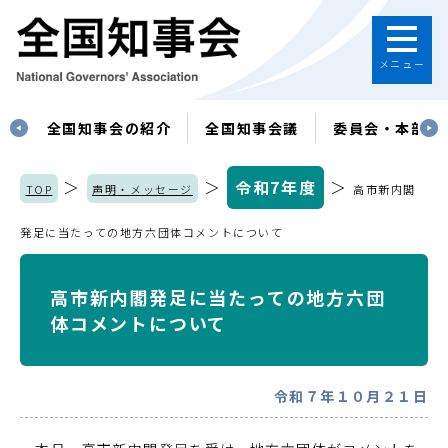
メニュー
す
全国知事会の紹介
全国知事会議
委員会・本部
＞
＞
令和7年度
＞
TOP
声明・メッセージ
高市新内閣
発足に当たっての地方六団体コメントについて
高市新内閣発足に当たっての地方六団
体コメントについて
令和７年１０月２１日