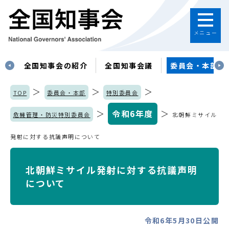
メニュー
す
全国知事会の紹介
全国知事会議
委員会・本部
＞
＞
＞
TOP
委員会・本部
特別委員会
＞
令和6年度
＞
危機管理・防災特別委員会
北朝鮮ミサイル
発射に対する抗議声明について
北朝鮮ミサイル発射に対する抗議声明
について
令和6年5月30日公開