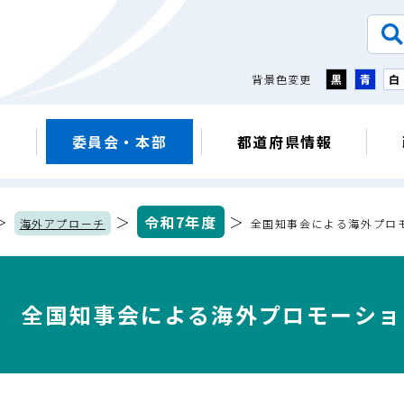
背景色変更
黒
青
白
議
委員会・本部
都道府県情報
＞
＞
令和7年度
＞
海外アプローチ
全国知事会による海外プロ
全国知事会による海外プロモーショ