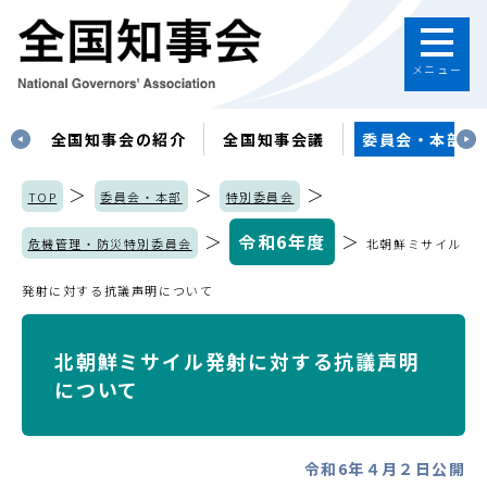
メニュー
す
全国知事会の紹介
全国知事会議
委員会・本部
＞
＞
＞
TOP
委員会・本部
特別委員会
＞
令和6年度
＞
危機管理・防災特別委員会
北朝鮮ミサイル
発射に対する抗議声明について
北朝鮮ミサイル発射に対する抗議声明
について
令和6年４月２日公開