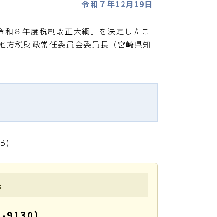
令和７年12月19日
令和８年度税制改正大綱」を決定したこ
 地方税財政常任委員会委員長（宮崎県知
KB)
先
-9130）