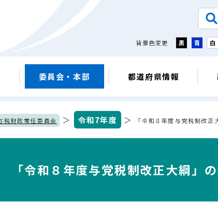
背景色変更
黒
青
白
議
委員会・本部
都道府県情報
＞
令和7年度
＞
方税財政常任委員会
「令和８年度与党税制改正
「令和８年度与党税制改正大綱」の