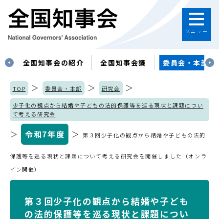
メニュー
す
全国知事会の紹介
全国知事会議
委員会・本部
＞
＞
＞
TOP
委員会・本部
研究会
少子化の観点から結婚や子どもの法的保護等を巡る現状と課題につい
て考える研究会
＞
令和7年度
＞
第３回少子化の観点から結婚や子どもの法的
保護等を巡る現状と課題について考える研究会を開催しました（オンラ
イン開催）
第３回少子化の観点から結婚や子ども
の法的保護等を巡る現状と課題につい