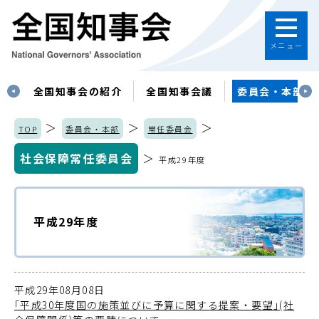
メニュー
す
全国知事会の紹介
全国知事会議
委員会・本部
＞
＞
＞
TOP
委員会・本部
常任委員会
社会保障常任委員会
＞
平成29年度
平成29年度
平成29年08月08日
｢平成30年度国の施策並びに予算に関する提案・要望｣(社