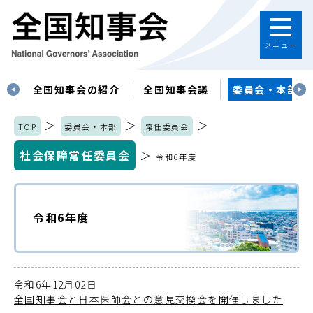
メニュー
す
全国知事会の紹介
全国知事会議
委員会・本部
＞
＞
＞
TOP
委員会・本部
常任委員会
社会保障常任委員会
＞
令和6年度
令和6年度
令和6年12月02日
全国知事会と日本医師会との意見交換会を開催しました