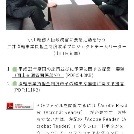
小川総務大臣政務官に要請活動を行う
二井直轄事業負担金制度改革プロジェクトチームリーダー
（山口県知事）
平成23年度国の施策並びに予算に関する提案・要望
（国土交通省関係部分）
(PDF:54.8KB)
直轄事業負担金制度改革の確実な推進に関する提言
(PDF:111KB)
PDFファイルを閲覧するには「Adobe Read
er（Acrobat Reader）」が必要です。お持
ちでない方は、左記の「Adobe Reader（A
crobat Reader）」ダウンロードボタンを
クリックして、ソフトウェアをダウンロー