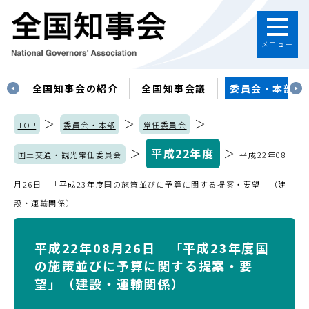
メニュー
す
全国知事会の紹介
全国知事会議
委員会・本部
＞
＞
＞
TOP
委員会・本部
常任委員会
＞
平成22年度
＞
国土交通・観光常任委員会
平成22年08
月26日 「平成23年度国の施策並びに予算に関する提案・要望」（建
設・運輸関係）
平成22年08月26日 「平成23年度国
の施策並びに予算に関する提案・要
望」（建設・運輸関係）