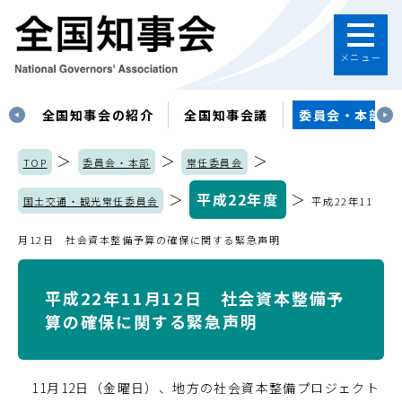
メニュー
す
全国知事会の紹介
全国知事会議
委員会・本部
＞
＞
＞
TOP
委員会・本部
常任委員会
＞
平成22年度
＞
国土交通・観光常任委員会
平成22年11
月12日 社会資本整備予算の確保に関する緊急声明
平成22年11月12日 社会資本整備予
算の確保に関する緊急声明
11月12日（金曜日）、地方の社会資本整備プロジェクト