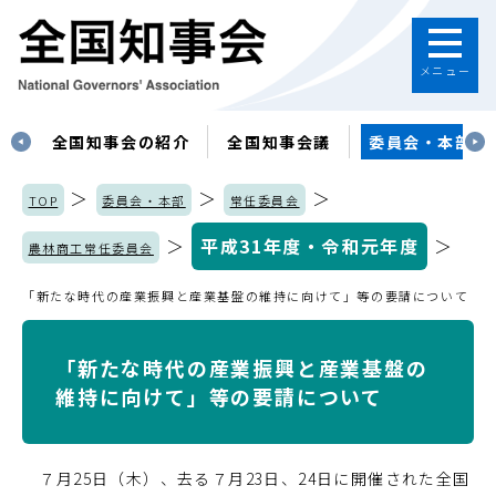
メニュー
す
全国知事会の紹介
全国知事会議
委員会・本部
＞
＞
＞
TOP
委員会・本部
常任委員会
＞
平成31年度・令和元年度
＞
農林商工常任委員会
「新たな時代の産業振興と産業基盤の維持に向けて」等の要請について
「新たな時代の産業振興と産業基盤の
維持に向けて」等の要請について
７月25日（木）、去る７月23日、24日に開催された全国