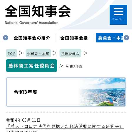
メニュー
す
全国知事会の紹介
全国知事会議
委員会・本部
＞
＞
＞
TOP
委員会・本部
常任委員会
農林商工常任委員会
＞
令和3年度
令和3年度
令和4年03月11日
「ポストコロナ時代を見据えた経済活動に関する研究会」