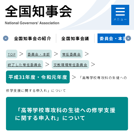
メニュー
す
全国知事会の紹介
全国知事会議
委員会・本部
＞
＞
＞
TOP
委員会・本部
常任委員会
＞
＞
終了した常任委員会
文教環境常任委員会
平成31年度・令和元年度
＞
「高等学校専攻科の生徒への
修学支援に関する申入れ」について
「高等学校専攻科の生徒への修学支援
に関する申入れ」について