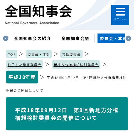
メニュー
す
全国知事会の紹介
全国知事会議
委員会・本部
＞
＞
＞
TOP
委員会・本部
常任委員会
＞
＞
終了した常任委員会
新地方分権構想検討委員会
平成18年度
＞
平成18年09月12日 第8回新地方分権構想検討
委員会の開催について
平成18年09月12日 第8回新地方分権
構想検討委員会の開催について