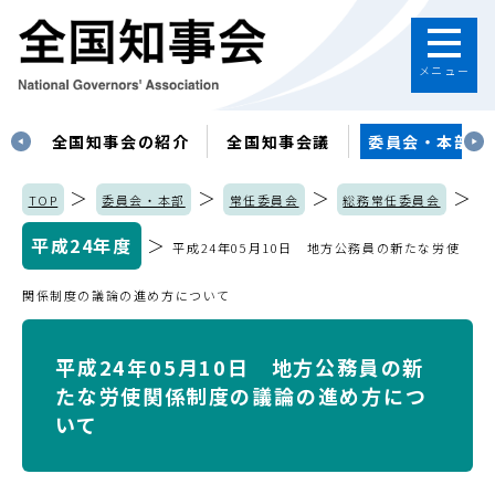
メニュー
す
全国知事会の紹介
全国知事会議
委員会・本部
＞
＞
＞
＞
TOP
委員会・本部
常任委員会
総務常任委員会
平成24年度
＞
平成24年05月10日 地方公務員の新たな労使
関係制度の議論の進め方について
平成24年05月10日 地方公務員の新
たな労使関係制度の議論の進め方につ
いて