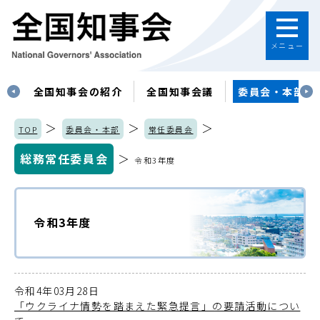
メニュー
す
全国知事会の紹介
全国知事会議
委員会・本部
＞
＞
＞
TOP
委員会・本部
常任委員会
総務常任委員会
＞
令和3年度
令和3年度
令和4年03月28日
「ウクライナ情勢を踏まえた緊急提言」の要請活動につい