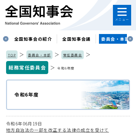
メニュー
す
全国知事会の紹介
全国知事会議
委員会・本部
＞
＞
＞
TOP
委員会・本部
常任委員会
総務常任委員会
＞
令和6年度
令和6年度
令和6年06月19日
地方自治法の一部を改正する法律の成立を受けて