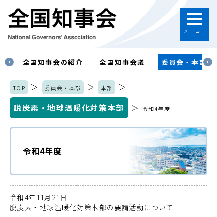
メニュー
す
全国知事会の紹介
全国知事会議
委員会・本部
＞
＞
＞
TOP
委員会・本部
本部
脱炭素・地球温暖化対策本部
＞
令和4年度
令和4年度
令和4年11月21日
脱炭素・地球温暖化対策本部の要請活動について