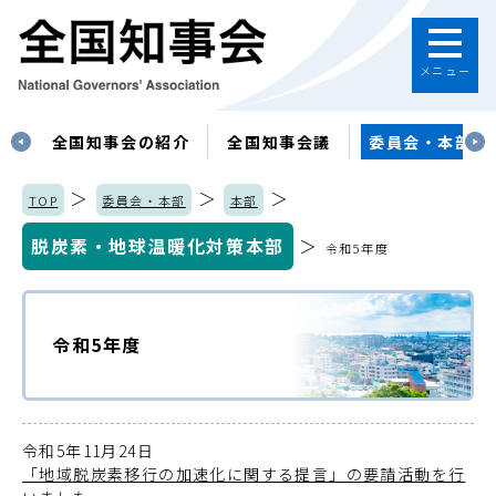
メニュー
す
全国知事会の紹介
全国知事会議
委員会・本部
＞
＞
＞
TOP
委員会・本部
本部
脱炭素・地球温暖化対策本部
＞
令和5年度
令和5年度
令和5年11月24日
「地域脱炭素移行の加速化に関する提言」の要請活動を行