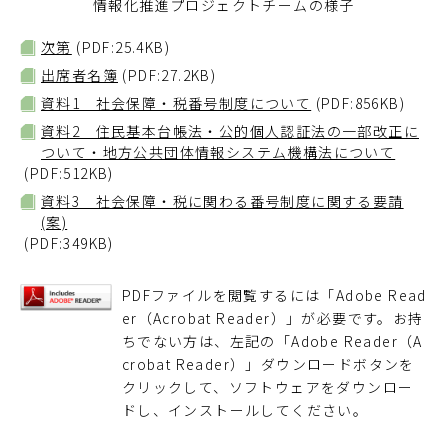
情報化推進プロジェクトチームの様子
次第
(PDF:25.4KB)
出席者名簿
(PDF:27.2KB)
資料1 社会保障・税番号制度について
(PDF:856KB)
資料2 住民基本台帳法・公的個人認証法の一部改正に
ついて・地方公共団体情報システム機構法について
(PDF:512KB)
資料3 社会保障・税に関わる番号制度に関する要請
(案)
(PDF:349KB)
PDFファイルを閲覧するには「Adobe Read
er（Acrobat Reader）」が必要です。お持
ちでない方は、左記の「Adobe Reader（A
crobat Reader）」ダウンロードボタンを
クリックして、ソフトウェアをダウンロー
ドし、インストールしてください。