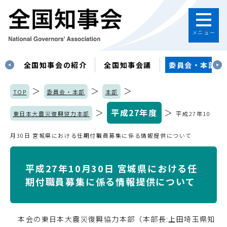
メニュー
す
全国知事会の紹介
全国知事会議
委員会・本部
＞
＞
＞
TOP
委員会・本部
本部
＞
平成27年度
＞
東日本大震災復興協力本部
平成27年10
月30日 宮城県における任期付職員募集に係る情報提供について
平成27年10月30日 宮城県における任
期付職員募集に係る情報提供について
本会の東日本大震災復興協力本部（本部長:上田埼玉県知