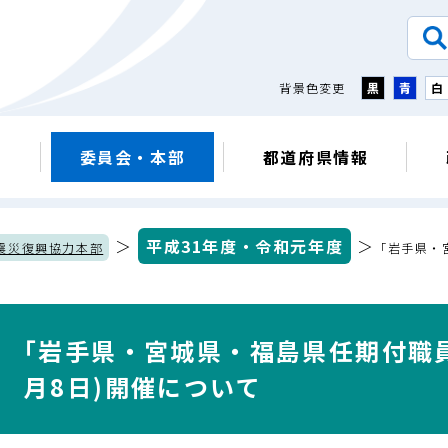
背景色変更
黒
青
白
議
委員会・本部
都道府県情報
＞
平成31年度・令和元年度
＞
震災復興協力本部
｢岩手県・
｢岩手県・宮城県・福島県任期付職員
月8日)開催について