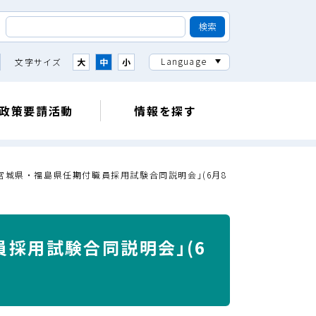
Language
文字サイズ
大
中
小
政策要請活動
情報を探す
宮城県・福島県任期付職員採用試験合同説明会｣(6月8
採用試験合同説明会｣(6