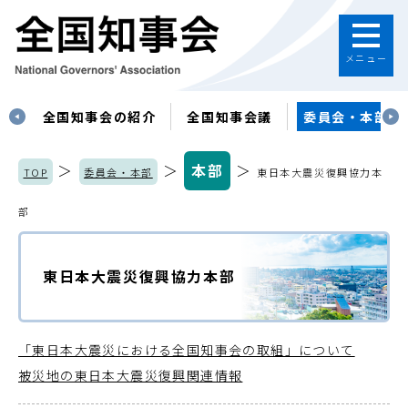
メニュー
す
全国知事会の紹介
全国知事会議
委員会・本部
＞
＞
本部
＞
TOP
委員会・本部
東日本大震災復興協力本
部
東日本大震災復興協力本部
「東日本大震災における全国知事会の取組」について
被災地の東日本大震災復興関連情報