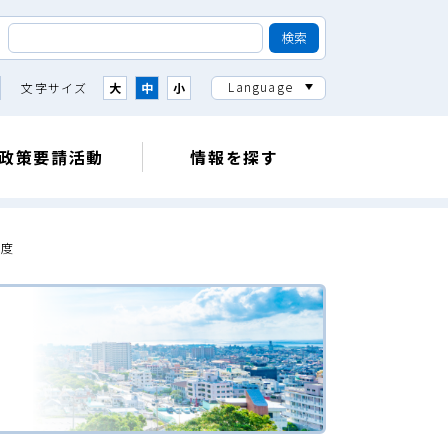
Language
文字サイズ
大
中
小
政策要請活動
情報を探す
年度