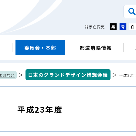
背景色変更
黒
青
白
議
委員会・本部
都道府県情報
＞
日本のグランドデザイン構想会議
＞
本部など
平成23
平成23年度