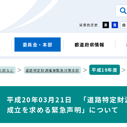
背景色変更
黒
青
白
議
委員会・本部
都道府県情報
＞
＞
平成19年度
本部など
道路特定財源確保緊急対策本部
平成20年03月21日 「道路特定
成立を求める緊急声明」について