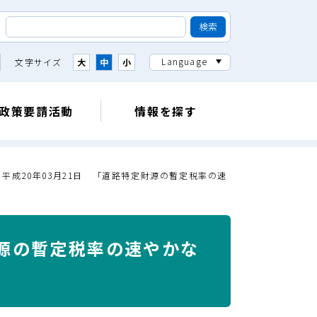
Language
文字サイズ
大
中
小
政策要請活動
情報を探す
＞
平成20年03月21日 「道路特定財源の暫定税率の速
財源の暫定税率の速やかな