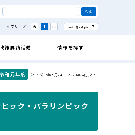
Language
文字サイズ
大
中
小
政策要請活動
情報を探す
・令和元年度
＞
令和2年3月24日 2020年東京オリ
リンピック・パラリンピック