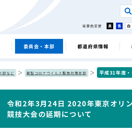
背景色変更
黒
青
白
議
委員会・本部
都道府県情報
＞
＞
平成31年度
本部など
新型コロナウイルス緊急対策本部
令和2年3月24日 2020年東京オ
競技大会の延期について