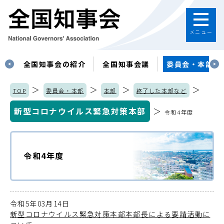
メニュー
す
全国知事会の紹介
全国知事会議
委員会・本部
＞
＞
＞
＞
TOP
委員会・本部
本部
終了した本部など
新型コロナウイルス緊急対策本部
＞
令和4年度
令和4年度
令和5年03月14日
新型コロナウイルス緊急対策本部本部長による要請活動に