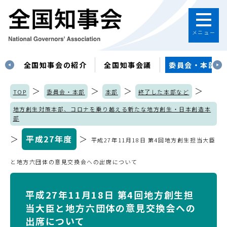
メニュー
す
全国知事会の紹介
全国知事会議
委員会・本部
＞
＞
＞
＞
TOP
委員会・本部
本部
終了した本部など
地方創生対策本部、コロナを乗り越える新たな地方創生・日本創造本
部
＞
平成27年度
＞
平成27年11月18日 第4回地方創生担当大臣
と地方六団体の意見交換会への出席について
平成27年11月18日 第4回地方創生担
当大臣と地方六団体の意見交換会への
出席について