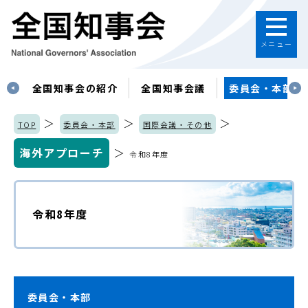
メニュー
す
全国知事会の紹介
全国知事会議
委員会・本部
＞
＞
＞
TOP
委員会・本部
国際会議・その他
海外アプローチ
＞
令和8年度
令和8年度
委員会・本部