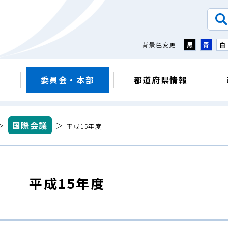
背景色変更
黒
青
白
議
委員会・本部
都道府県情報
＞
国際会議
＞
平成15年度
平成15年度