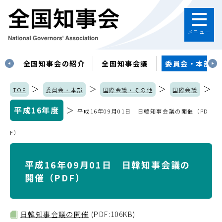
メニュー
す
全国知事会の紹介
全国知事会議
委員会・本部
＞
＞
＞
＞
TOP
委員会・本部
国際会議・その他
国際会議
平成16年度
＞
平成16年09月01日 日韓知事会議の開催（PD
F）
平成16年09月01日 日韓知事会議の
開催（PDF）
日韓知事会議の開催
(PDF:106KB)