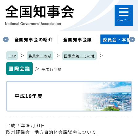
メニュー
す
全国知事会の紹介
全国知事会議
委員会・本部
＞
＞
＞
TOP
委員会・本部
国際会議・その他
国際会議
＞
平成19年度
平成19年度
平成19年06月01日
欧州評議会・地方自治体会議総会について