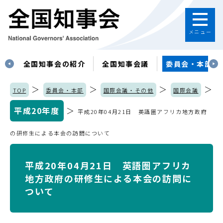
メニュー
す
全国知事会の紹介
全国知事会議
委員会・本部
＞
＞
＞
＞
TOP
委員会・本部
国際会議・その他
国際会議
平成20年度
＞
平成20年04月21日 英語圏アフリカ地方政府
の研修生による本会の訪問について
平成20年04月21日 英語圏アフリカ
地方政府の研修生による本会の訪問に
ついて