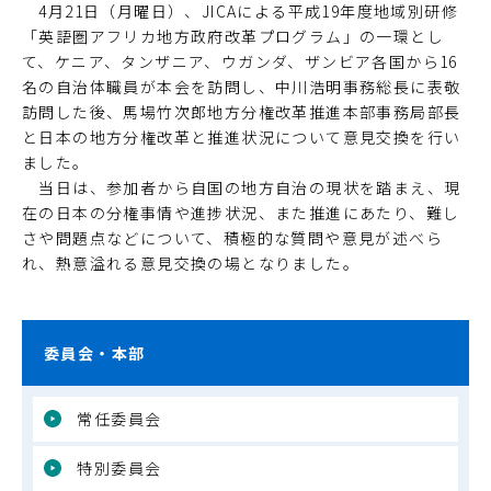
4月21日（月曜日）、JICAによる平成19年度地域別研修
「英語圏アフリカ地方政府改革プログラム」の一環とし
て、ケニア、タンザニア、ウガンダ、ザンビア各国から16
名の自治体職員が本会を訪問し、中川浩明事務総長に表敬
訪問した後、馬場竹次郎地方分権改革推進本部事務局部長
と日本の地方分権改革と推進状況について意見交換を行い
ました。
当日は、参加者から自国の地方自治の現状を踏まえ、現
在の日本の分権事情や進捗状況、また推進にあたり、難し
さや問題点などについて、積極的な質問や意見が述べら
れ、熱意溢れる意見交換の場となりました。
委員会・本部
常任委員会
特別委員会