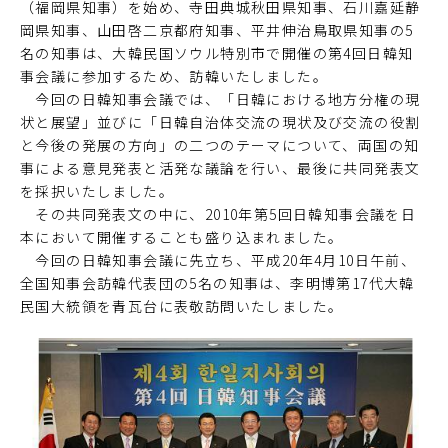
（福岡県知事）を始め、寺田典城秋田県知事、石川嘉延静
岡県知事、山田啓二京都府知事、平井伸治鳥取県知事の5
名の知事は、大韓民国ソウル特別市で開催の第4回日韓知
事会議に参加するため、訪韓いたしました。
今回の日韓知事会議では、「日韓における地方分権の現
状と展望」並びに「日韓自治体交流の現状及び交流の役割
と今後の発展の方向」の二つのテーマについて、両国の知
事による意見発表と活発な議論を行い、最後に共同発表文
を採択いたしました。
その共同発表文の中に、2010年第5回日韓知事会議を日
本において開催することも盛り込まれました。
今回の日韓知事会議に先立ち、平成20年4月10日午前、
全国知事会訪韓代表団の5名の知事は、李明博第17代大韓
民国大統領を青瓦台に表敬訪問いたしました。