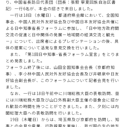
り、中国省長訪日代表団（団長：張毅 寧夏回族自治区書
記）一行6名が、本会の招きで来日しました。
一行は18日（水曜日）、都道府県会館において、全国知
事会、中国人民対外友好協会及び中国日本友好協会共催に
よる日中知事省長フォーラムに参加し、「日中地方政府間
交流の促進と日中関係の発展－地域間の経済交流と観光
－」について、出席者によるプレゼンテーションの後、具
体の提案について活発な意見交換を行いました。
また、「第1回日中知事･省長フォーラム宣言」をとりま
とめ発表しました。
フォーラム終了後には、山田全国知事会会長（京都府知
事）、李小林中国人民対外友好協会会長及び井頓泉中日友
好協会副会長が、このフォーラムについて記者会見を行い
ました。
なお、一行は18日午前中に川端総務大臣の表敬訪問、昼
には川端総務大臣及び山口外務副大臣主催の昼食会に招か
れ歓談の時間を持つことができました。また、夕刻には内
閣総理大臣への表敬訪問を行いました。
19日（木曜日）からは、埼玉県及び京都府を訪問し、知
事との会見や産業、行政視察を実施し、我が国の生の地方