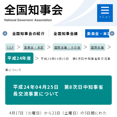
メニュー
す
全国知事会の紹介
全国知事会議
委員会・本部
＞
＞
＞
＞
TOP
委員会・本部
国際会議・その他
国際会議
平成24年度
＞
平成24年04月25日 第8次日中知事省長交流事
業について
平成24年04月25日 第8次日中知事省
長交流事業について
4月17日（火曜日）から21日（土曜日）の5日間にわた