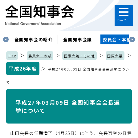
メニュー
す
全国知事会の紹介
全国知事会議
委員会・本部
＞
＞
＞
＞
TOP
委員会・本部
国際会議・その他
国際会議
平成26年度
＞
平成27年03月09日 全国知事会会長選挙につい
て
平成27年03月09日 全国知事会会長選
挙について
山田会長の任期満了（4月25日）に伴う、会長選挙の日程