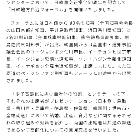
ンセンターにおいて、日韓国交正常化50周年を記念して
「日韓地方自治フォーラム」を開催いたしました。
フォーラムには日本側からは3名の知事（全国知事会会長
の山田京都府知事、平井鳥取県知事、浜田香川県知事）と
3名の副知事（金澤兵庫県副知事、熊谷徳島県副知事、副
島佐賀県副知事）が出席、韓国側からは全国市・道知事協
議会会長のユ・ジョンボク仁川市長、イ・チュンヒ世宗市
長、イ・シジョン忠清北道知事、ソン・ハジン全羅北道知
事、イ・ナギョン全羅南道知事が、出席しました。また江
原道のペ・ジンファン副知事もフォーラムの途中から出席
されました。
「少子高齢化に挑む自治体の役割」というテーマの下、
それぞれの出席者がプレゼンテーション（日本側：鳥取
県・香川県・兵庫県・徳島県・佐賀県、韓国側：世宗市・
全羅南道）において結婚、出産、育児などに関するそれぞ
れの取り組みや対策を紹介し、両国の出席者は共通の課題
である少子高齢化についての意見交換を行いました。