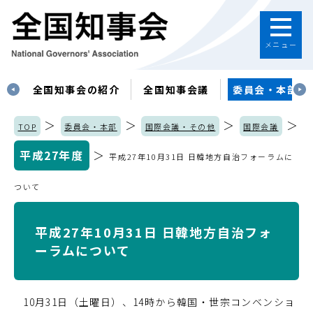
メニュー
す
全国知事会の紹介
全国知事会議
委員会・本部
＞
＞
＞
＞
TOP
委員会・本部
国際会議・その他
国際会議
平成27年度
＞
平成27年10月31日 日韓地方自治フォーラムに
ついて
平成27年10月31日 日韓地方自治フォ
ーラムについて
10月31日（土曜日）、14時から韓国・世宗コンベンショ