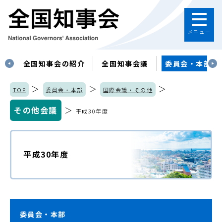
メニュー
す
全国知事会の紹介
全国知事会議
委員会・本部
＞
＞
＞
TOP
委員会・本部
国際会議・その他
その他会議
＞
平成30年度
平成30年度
委員会・本部