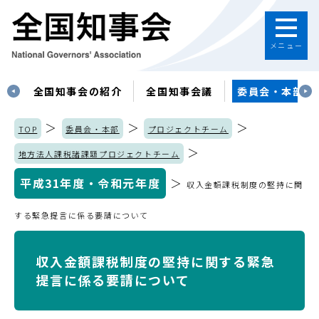
メニュー
す
全国知事会の紹介
全国知事会議
委員会・本部
＞
＞
＞
TOP
委員会・本部
プロジェクトチーム
＞
地方法人課税諸課題プロジェクトチーム
平成31年度・令和元年度
＞
収入金額課税制度の堅持に関
する緊急提言に係る要請について
収入金額課税制度の堅持に関する緊急
提言に係る要請について