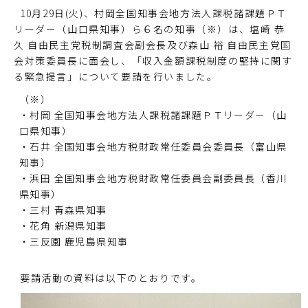
10月29日(火)、村岡全国知事会地方法人課税諸課題ＰＴ
リーダー（山口県知事）ら６名の知事（※）は、塩崎 恭
久 自由民主党税制調査会副会長及び森山 裕 自由民主党国
会対策委員長に面会し、「収入金額課税制度の堅持に関す
る緊急提言」について要請を行いました。
（※）
・村岡 全国知事会地方法人課税諸課題ＰＴリーダー（山
口県知事）
・石井 全国知事会地方税財政常任委員会委員長（富山県
知事）
・浜田 全国知事会地方税財政常任委員会副委員長（香川
県知事）
・三村 青森県知事
・花角 新潟県知事
・三反園 鹿児島県知事
要請活動の資料は以下のとおりです。