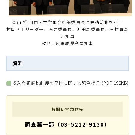
森山 裕 自由民主党国会対策委員長に要請活動を行う
村岡ＰＴリーダー、石井委員長、浜田副委員長、三村青森
県知事
及び三反園鹿児島県知事
資料
収入金額課税制度の堅持に関する緊急提言
(PDF:192KB)
お問い合わせ先
調査第一部（03-5212-9130）