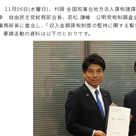
11月06日(水曜日)、村岡 全国知事会地方法人課税諸課
幸 自由民主党総務部会長、若松 謙維 公明党税制調査
事務局長に面会し、｢収入金額課税制度の堅持に関する緊
要請活動の資料は以下のとおりです。