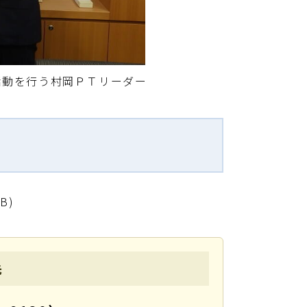
活動を行う村岡ＰＴリーダー
KB)
先