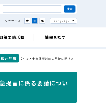
Language
文字サイズ
大
中
小
政策要請活動
情報を探す
令和元年度
＞
収入金額課税制度の堅持に関する
急提言に係る要請につい