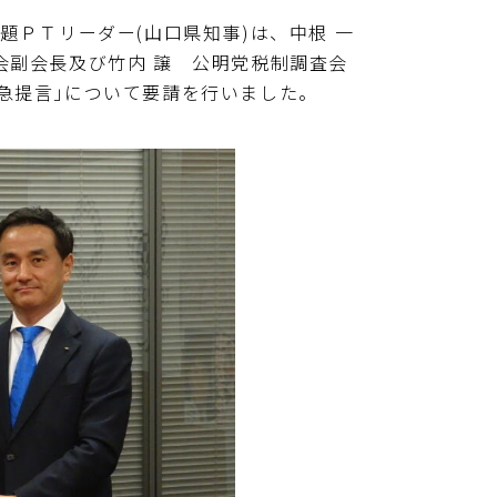
題ＰＴリーダー(山口県知事)は、中根 一
会副会長及び竹内 譲 公明党税制調査会
急提言｣について要請を行いました。