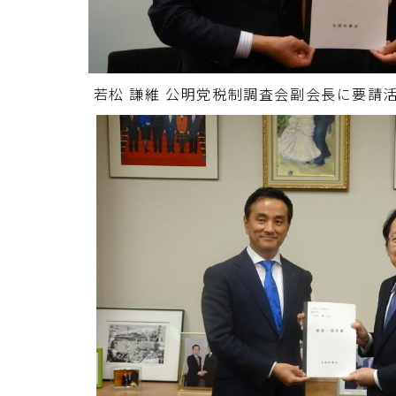
若松 謙維 公明党税制調査会副会長に要請