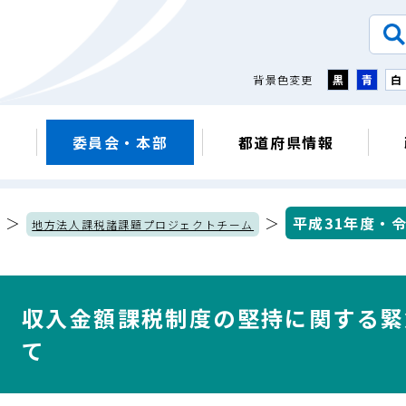
背景色変更
黒
青
白
議
委員会・本部
都道府県情報
＞
＞
平成31年度・
地方法人課税諸課題プロジェクトチーム
収入金額課税制度の堅持に関する緊
て