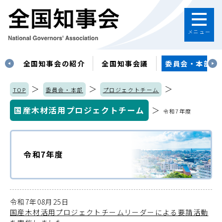
メニュー
す
全国知事会の紹介
全国知事会議
委員会・本部
＞
＞
＞
TOP
委員会・本部
プロジェクトチーム
国産木材活用プロジェクトチーム
＞
令和7年度
令和7年度
令和7年08月25日
国産木材活用プロジェクトチームリーダーによる要請活動