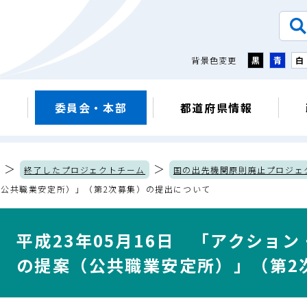
背景色変更
黒
青
白
議
委員会・本部
都道府県情報
＞
＞
終了したプロジェクトチーム
国の出先機関原則廃止プロジェ
（公共職業安定所）」（第2次募集）の提出について
平成23年05月16日 「アクショ
の提案（公共職業安定所）」（第2