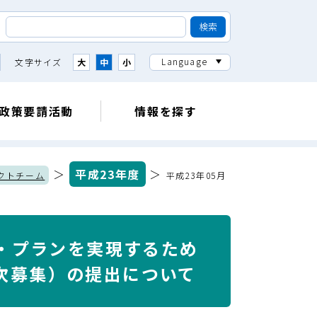
Language
文字サイズ
大
中
小
政策要請活動
情報を探す
＞
平成23年度
＞
クトチーム
平成23年05月
ン・プランを実現するため
次募集）の提出について