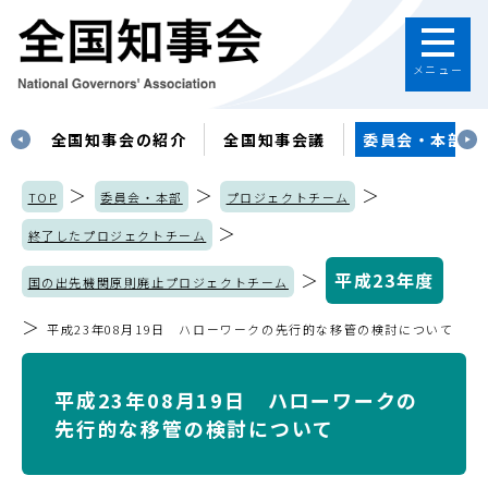
メニュー
す
全国知事会の紹介
全国知事会議
委員会・本部
＞
＞
＞
TOP
委員会・本部
プロジェクトチーム
＞
終了したプロジェクトチーム
＞
平成23年度
国の出先機関原則廃止プロジェクトチーム
＞
平成23年08月19日 ハローワークの先行的な移管の検討について
平成23年08月19日 ハローワークの
先行的な移管の検討について