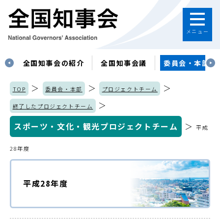
メニュー
す
全国知事会の紹介
全国知事会議
委員会・本部
＞
＞
＞
TOP
委員会・本部
プロジェクトチーム
＞
終了したプロジェクトチーム
スポーツ・文化・観光プロジェクトチーム
＞
平成
28年度
平成28年度