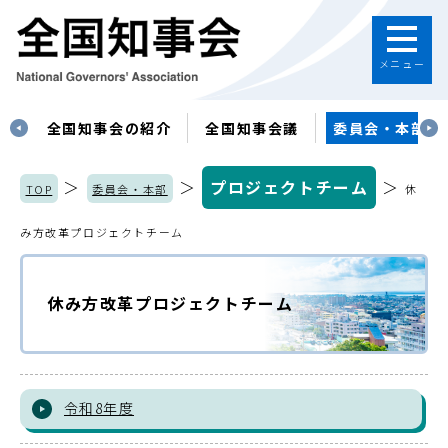
メニュー
す
全国知事会の紹介
全国知事会議
委員会・本部
＞
＞
プロジェクトチーム
＞
TOP
委員会・本部
休
み方改革プロジェクトチーム
休み方改革プロジェクトチーム
令和8年度