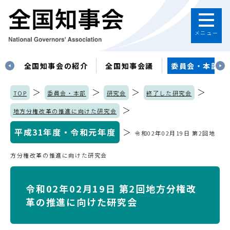
メニュー
す
全国知事会の紹介
全国知事会議
委員会・本部
＞
＞
＞
＞
TOP
委員会・本部
研究会
終了した研究会
＞
地方分権改革の推進に向けた研究会
平成31年度・令和元年度
＞
令和02年02月19日 第2回地
方分権改革の推進に向けた研究会
令和02年02月19日 第2回地方分権改
革の推進に向けた研究会